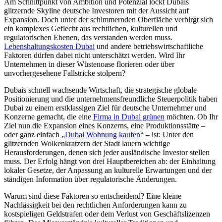
Am Schnittpunkt von Ambition und Potenzial lockt Dubais
glitzernde Skyline deutsche Investoren mit der Aussicht auf
Expansion. Doch unter der schimmernden Oberfläche verbirgt sich
ein komplexes Geflecht aus rechtlichen, kulturellen und
regulatorischen Ebenen, das verstanden werden muss.
Lebenshaltungskosten Dubai
und andere betriebswirtschaftliche
Faktoren dürfen dabei nicht unterschätzt werden. Wird Ihr
Unternehmen in dieser Wüstenoase florieren oder über
unvorhergesehene Fallstricke stolpern?
Dubais schnell wachsende Wirtschaft, die strategische globale
Positionierung und die unternehmensfreundliche Steuerpolitik haben
Dubai zu einem erstklassigen Ziel für deutsche Unternehmer und
Konzerne gemacht, die eine
Firma in Dubai grünen
möchten. Ob Ihr
Ziel nun die Expansion eines Konzerns, eine Produktionsstätte –
oder ganz einfach „
Dubai Wohnung kaufen
“ – ist: Unter den
glitzernden Wolkenkratzern der Stadt lauern wichtige
Herausforderungen, denen sich jeder ausländische Investor stellen
muss. Der Erfolg hängt von drei Hauptbereichen ab: der Einhaltung
lokaler Gesetze, der Anpassung an kulturelle Erwartungen und der
ständigen Information über regulatorische Änderungen.
Warum sind diese Faktoren so entscheidend? Eine kleine
Nachlässigkeit bei den rechtlichen Anforderungen kann zu
kostspieligen Geldstrafen oder dem Verlust von Geschäftslizenzen